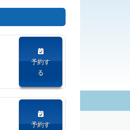
予約す
る
予約す