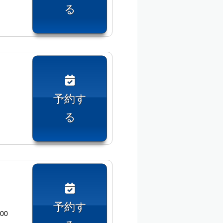
る
予約す
る
予約す
00