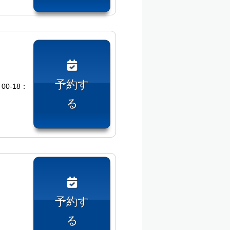
予約す
00-18：
る
予約す
る