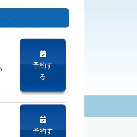
予約す
0
る
予約す