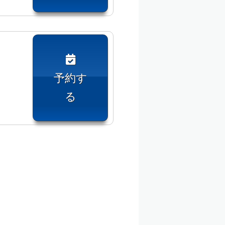
予約す
る