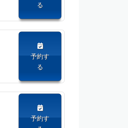
る
予約す
る
予約す