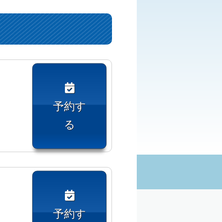
予約す
る
予約す