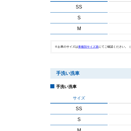
SS
S
M
※お車のサイズは
車種別サイズ表
にてご確認ください。（
手洗い洗車
手洗い洗車
サイズ
SS
S
M