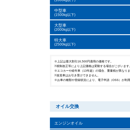
(1000kg以下)
中型車
(1500kg以下)
大型車
(2000kg以下)
特大車
(2500kg以下)
※上記は最大割引16,500円適用の価格です。
※税制改正等により上記価格は変動する場合がございます
※エコカーや経年車（13年超）の場合、重量税が異なり
※改造車はお引き受けできません。
※お車の種類や登録状況により、電子申請（OSS）が利
オイル交換
エンジンオイル