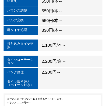
組替え
550円/本～
バランス調整
550円/本～
バルブ交換
550円/本～
廃タイヤ処理
330円/本～
持ち込みタイヤ交
1,100円/本～
換
タイヤローテーシ
2,200円/台～
ョン
2,200円～
パンク修理
タイヤ履き替え
（ホイール付き）
※持込みタイヤについて以下作業も承っております。
バランス 1,100円/本～