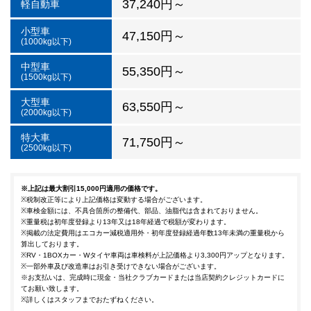
37,240円～
軽自動車
小型車
47,150円～
(1000kg以下)
中型車
55,350円～
(1500kg以下)
大型車
63,550円～
(2000kg以下)
特大車
71,750円～
(2500kg以下)
※上記は最大割引15,000円適用の価格です。
※税制改正等により上記価格は変動する場合がございます。
※車検金額には、不具合箇所の整備代、部品、油脂代は含まれておりません。
※重量税は初年度登録より13年又は18年経過で税額が変わります。
※掲載の法定費用はエコカー減税適用外・初年度登録経過年数13年未満の重量税から
算出しております。
※RV・1BOXカー・Wタイヤ車両は車検料が上記価格より3,300円アップとなります。
※一部外車及び改造車はお引き受けできない場合がございます。
※お支払いは、完成時に現金・当社クラブカードまたは当店契約クレジットカードに
てお願い致します。
※詳しくはスタッフまでおたずねください。