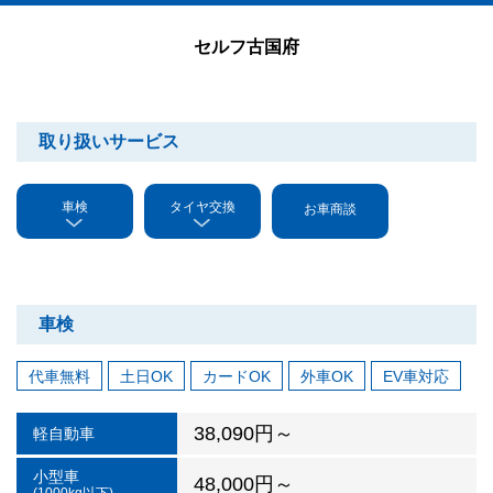
セルフ古国府
取り扱いサービス
車検
タイヤ交換
お車商談
車検
代車無料
土日OK
カードOK
外車OK
EV車対応
38,090円～
軽自動車
小型車
48,000円～