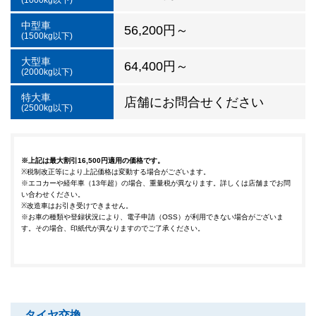
(1000kg以下)
中型車
56,200円～
(1500kg以下)
大型車
64,400円～
(2000kg以下)
特大車
店舗にお問合せください
(2500kg以下)
※上記は最大割引
16,500
円適用の価格です。
※税制改正等により上記価格は変動する場合がございます。
※エコカーや経年車（13年超）の場合、重量税が異なります。詳しくは店舗までお問
い合わせください。
※改造車はお引き受けできません。
※お車の種類や登録状況により、電子申請（OSS）が利用できない場合がございま
す。その場合、印紙代が異なりますのでご了承ください。
タイヤ交換