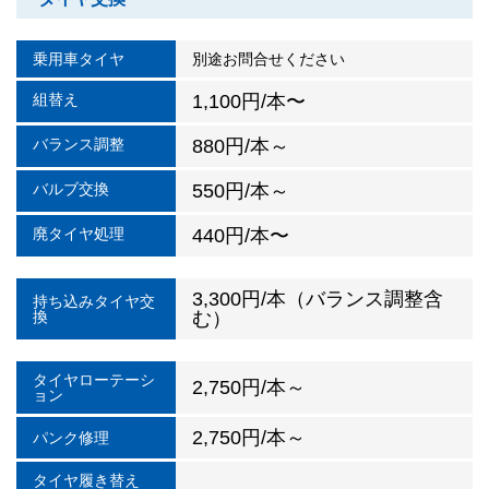
乗用車タイヤ
別途お問合せください
組替え
1,100円/本〜
バランス調整
880円/本～
バルブ交換
550円/本～
廃タイヤ処理
440円/本〜
3,300円/本（バランス調整含
持ち込みタイヤ交
換
む）
タイヤローテーシ
2,750円/本～
ョン
2,750円/本～
パンク修理
タイヤ履き替え