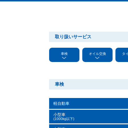
取り扱いサービス
車検
オイル交換
タ
車検
軽自動車
小型車
(1000kg以下)