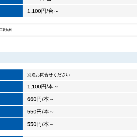
1,100円/台～
工賃無料
別途お問合せください
1,100円/本～
660円/本～
550円/本～
550円/本～