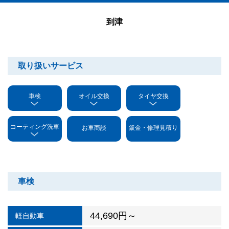
到津
取り扱いサービス
車検
オイル交換
タイヤ交換
コーティング洗車
お車商談
鈑金・修理見積り
車検
44,690円～
軽自動車