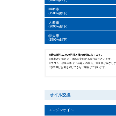
(1000kg以下)
中型車
(1500kg以下)
大型車
(2000kg以下)
特大車
(2500kg以下)
※最大割引12,000円引き後の金額になります。
※税制改正等により価格が変動する場合がございます。
※エコカーや経年車（13年超）の場合、重量税が異なり
※改造車はお引き受けできない場合がございます。
オイル交換
エンジンオイル