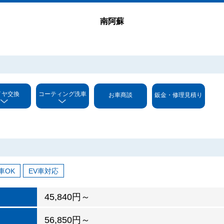
南阿蘇
イヤ交換
コーティング洗車
お車商談
鈑金・修理見積り
車OK
EV車対応
45,840円～
56,850円～