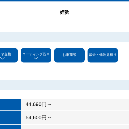
姪浜
イヤ交換
コーティング洗車
お車商談
鈑金・修理見積り
44,690円～
54,600円～