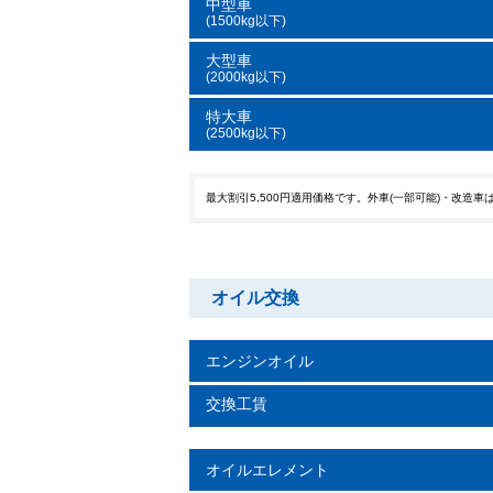
中型車
(1500kg以下)
大型車
(2000kg以下)
特大車
(2500kg以下)
最大割引5,500円適用価格です。外車(一部可能)・改造
オイル交換
エンジンオイル
交換工賃
オイルエレメント