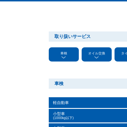
取り扱いサービス
車検
オイル交換
タ
車検
軽自動車
小型車
(1000kg以下)