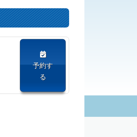
予約す
る