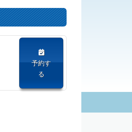
予約す
る