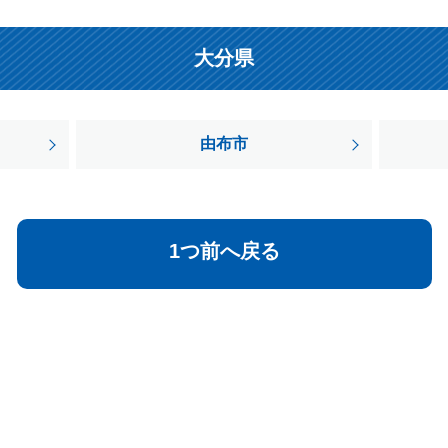
大分県
由布市
1つ前へ戻る