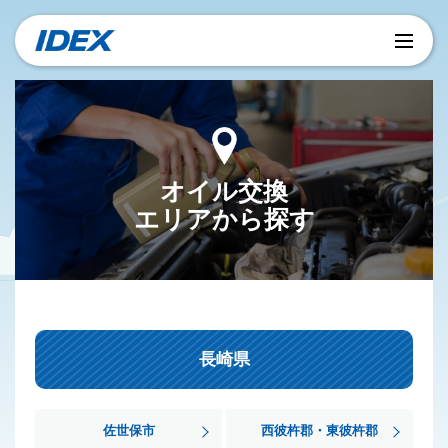
オイル交換
エリアから探す
長崎県
佐世保市
西彼杵郡・東彼杵郡