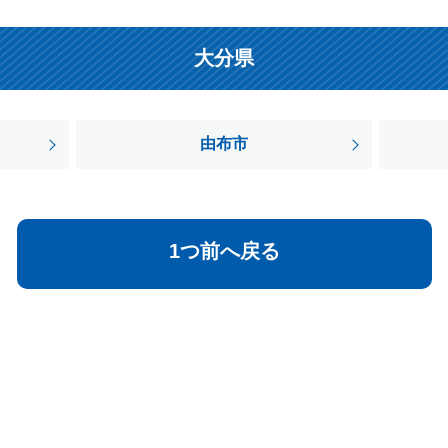
大分県
由布市
1つ前へ戻る