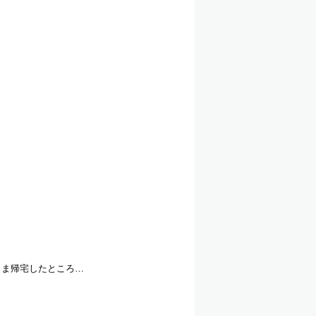
まま帰宅したところ…
！